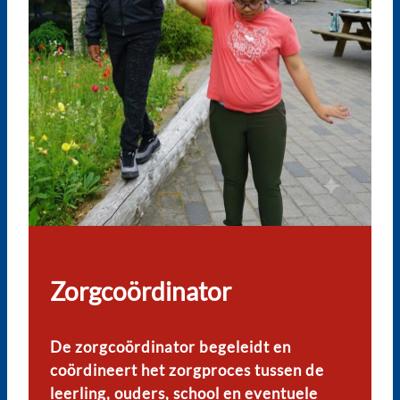
Zorgcoördinator
De zorgcoördinator begeleidt en
coördineert het zorgproces tussen de
leerling, ouders, school en eventuele